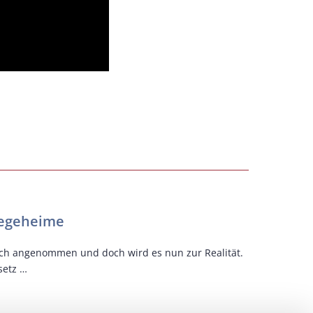
NEXUS Schw
flegeheime
Auch Op
lich angenommen und doch wird es nun zur Realität.
Die digital
setz …
wird nun au